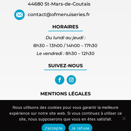
44680 St-Mars-de-Coutais
contact@ofmenuiseries.fr
HORAIRES
Du lundi au jeudi :
8h30 – 13h00 / 14h00 – 17h30
Le vendredi :
8h30 – 12h30
SUIVEZ-NOUS
MENTIONS LÉGALES
PLAN DU SITE
Nous utilisons des cookies pour vous garantir la meilleure
expérience sur notre site web. Si vous continuez à utiliser ce
site, nous supposerons que vous en êtes satisfait.
© 2024 OF MENUISERIES.
J'accepte
Je refuse