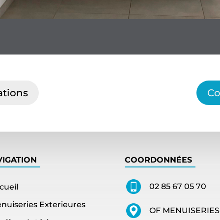
ations
Co
VIGATION
COORDONNÉES
02 85 67 05 70
cueil
enuiseries Exterieures
OF MENUISERIES