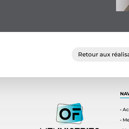
Retour aux réalis
NA
• Ac
• M