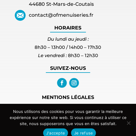
44680 St-Mars-de-Coutais
contact@ofmenuiseries.fr
HORAIRES
Du lundi au jeudi :
8h30 – 13h00 / 14h00 – 17h30
Le vendredi :
8h30 – 12h30
SUIVEZ-NOUS
MENTIONS LÉGALES
PLAN DU SITE
Nous utilisons des cookies pour vous garantir la meilleure
expérience sur notre site web. Si vous continuez à utiliser ce
site, nous supposerons que vous en êtes satisfait.
© 2024 OF MENUISERIES.
J'accepte
Je refuse